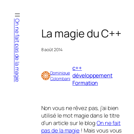
Aller
au
contenu
On ne fait pas de la magie
La magie du C++
8 août 2014
c++
Dominique
développement
Colombani
Formation
Non vous ne rêvez pas, j’ai bien
utilisé le mot magie dans le titre
d’un article sur le blog
On ne fait
pas de la magie
! Mais vous vous