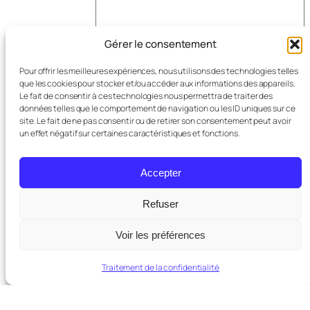
Gérer le consentement
Nom
*
Pour offrir les meilleures expériences, nous utilisons des technologies telles
que les cookies pour stocker et/ou accéder aux informations des appareils.
Le fait de consentir à ces technologies nous permettra de traiter des
données telles que le comportement de navigation ou les ID uniques sur ce
E-mail
*
site. Le fait de ne pas consentir ou de retirer son consentement peut avoir
un effet négatif sur certaines caractéristiques et fonctions.
Site web
Accepter
Refuser
Voir les préférences
Traitement de la confidentialité