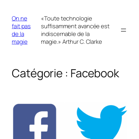
Aller
au
On ne
«Toute technologie
contenu
fait pas
suffisamment avancée est
de la
indiscernable de la
magie
magie.» Arthur C. Clarke
Catégorie :
Facebook