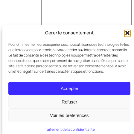
Gérer le consentement
Nom
*
Pour offrir les meilleures expériences, nous utilisons des technologies telles
que les cookies pour stocker et/ou accéder aux informations des appareils.
Le fait de consentir à ces technologies nous permettra de traiter des
données telles que le comportement de navigation ou les ID uniques sur ce
E-mail
*
site. Le fait de ne pas consentir ou de retirer son consentement peut avoir
un effet négatif sur certaines caractéristiques et fonctions.
Site web
Accepter
Refuser
Voir les préférences
Traitement de la confidentialité