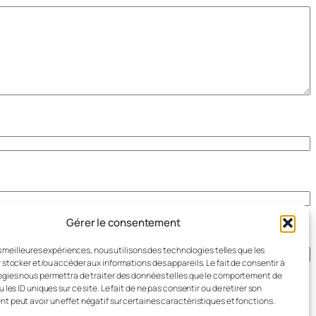
Gérer le consentement
es meilleures expériences, nous utilisons des technologies telles que les
 stocker et/ou accéder aux informations des appareils. Le fait de consentir à
gies nous permettra de traiter des données telles que le comportement de
 les ID uniques sur ce site. Le fait de ne pas consentir ou de retirer son
 peut avoir un effet négatif sur certaines caractéristiques et fonctions.