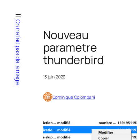
Aller
au
contenu
On ne fait pas de la magie
Nouveau
parametre
thunderbird
13 juin 2020
Dominique Colombani