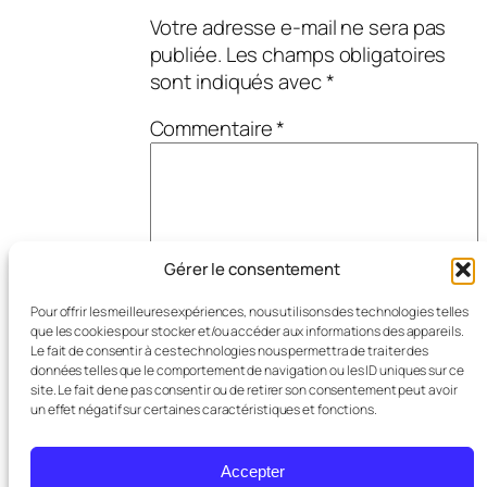
Votre adresse e-mail ne sera pas
publiée.
Les champs obligatoires
sont indiqués avec
*
Commentaire
*
Gérer le consentement
Nom
*
Pour offrir les meilleures expériences, nous utilisons des technologies telles
que les cookies pour stocker et/ou accéder aux informations des appareils.
Le fait de consentir à ces technologies nous permettra de traiter des
données telles que le comportement de navigation ou les ID uniques sur ce
E-mail
*
site. Le fait de ne pas consentir ou de retirer son consentement peut avoir
un effet négatif sur certaines caractéristiques et fonctions.
Site web
Accepter