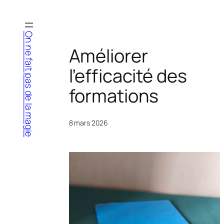
Aller
au
contenu
On ne fait pas de la magie
Améliorer
l’efficacité des
formations
8 mars 2026