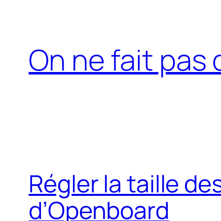
Aller
au
contenu
On ne fait pas 
Régler la taille d
d’Openboard