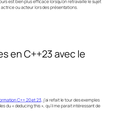
rs est bien plus efficace lorsqu’on retravaille le sujet
actrice ou acteur lors des présentations.
es en C++23 avec le
ormation C++ 20 et 23,
j’ai refait le tour des exemples
es du « deducing this », qu’il me parait intéressant de