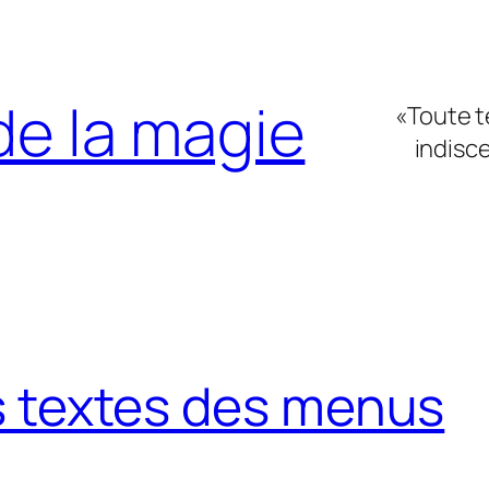
de la magie
«Toute t
indisce
es textes des menus