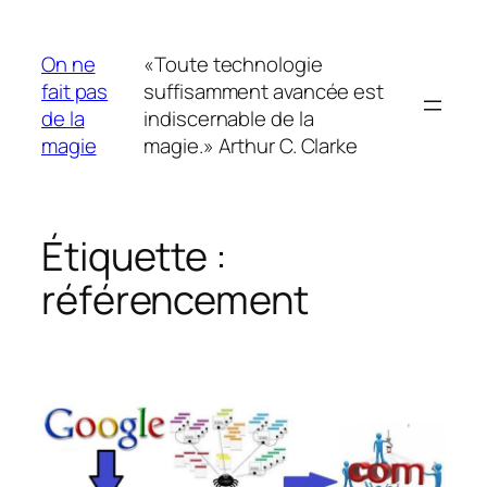
Aller
au
On ne
«Toute technologie
contenu
fait pas
suffisamment avancée est
de la
indiscernable de la
magie
magie.» Arthur C. Clarke
Étiquette :
référencement