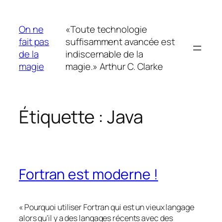
Aller
au
On ne
«Toute technologie
contenu
fait pas
suffisamment avancée est
de la
indiscernable de la
magie
magie.» Arthur C. Clarke
Étiquette :
Java
Fortran est moderne !
« Pourquoi utiliser Fortran qui est un vieux langage
alors qu’il y a des langages récents avec des