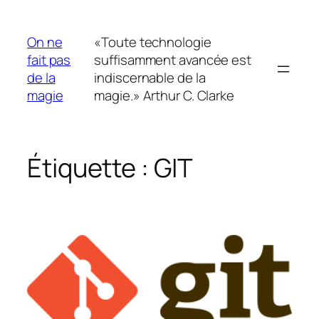
Aller
au
On ne
«Toute technologie
contenu
fait pas
suffisamment avancée est
de la
indiscernable de la
magie
magie.» Arthur C. Clarke
Étiquette :
GIT